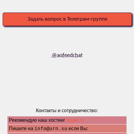
Задать вопрос в Телеграм-группе
@aofeedchat
Контакты и сотрудничество:
Рекомендую наш хостинг
beget.ru
info@urn.su
Пишите на
если Вы: