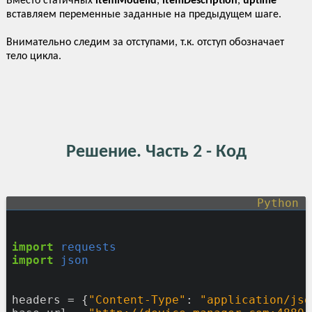
Вместо статичных
itemModelId
,
itemDescription
,
uptime
вставляем переменные заданные на предыдущем шаге.
Внимательно следим за отступами, т.к. отступ обозначает
тело цикла.
Решение. Часть 2 - Код
import
requests
import
json
headers
=
{
"Content-Type"
:
"application/jso