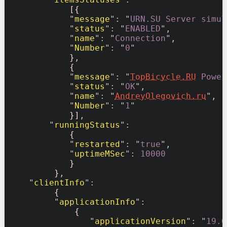
[{
            "
message
": "
URN.SU Server simul
            "
status
": "
ENABLED
",

            "
name
": "
Connection
",

            "
Number
": "
0
"

}
,

{
            "
message
": "
TopBicycle.RU
 Power
            "
status
": "
OK
",

            "
name
": "
AndreyOlegovich.ru
",

            "
Number
": "
1
"

}]
,

        "
runningStatus
":

{
            "
restarted
": "
true
",

            "
uptimeMSec
": 
10000
}
}
,

    "
clientInfo
":

{
         "
applicationInfo
": 

{
                "
applicationVersion
": "
19.6