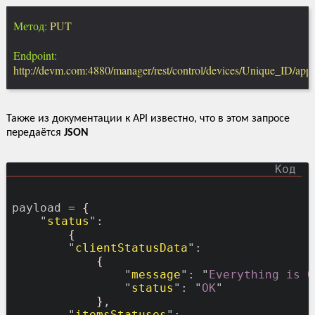
Метод:
PUT
Endpoint:
http://devm.com:4880/manager/rest/control/devices/Unique_ID/ap
Также из документации к API известно, что в этом запросе
передаётся
JSON
payload = 
{
    "
status
":

{
        "
clientStatusData
":

{
                "
message
": "
Everything is O
                "
status
": "
OK
"

}
,

        "
itemsStatuses
":
