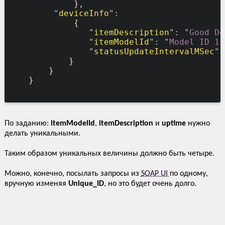
}
,

         "
deviceInfo
":

{
                "
itemDescription
": "
Good De
                "
itemModelId
": "
Model ID 1
"
                "
statusUpdateIntervalMSec
":
}
}
}
По заданию:
itemModelId
,
itemDescription
и
uptime
нужно
делать уникальными.
Таким образом уникальных величины должно быть четыре.
Можно, конечно, посылать запросы из
SOAP UI
по одному,
вручную изменяя
Unique_ID
, но это будет очень долго.