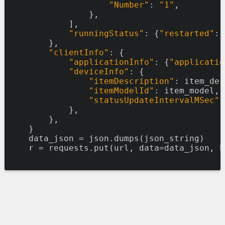
"Number"
:
"1"
,
},
],
"runningStatus"
:
{
"restarted"
:
},
"clientInfo"
:
{
"applicationInfo"
:
{
"applicatio
"deviceInfo"
:
{
"itemDescription"
:
item_des
"itemModelId"
:
item_model,
"statusUpdateIntervalMSec"
:
},
},
}
data_json
=
json.dumps(json_string)
r
=
requests.put(url,
data=data_json,
h