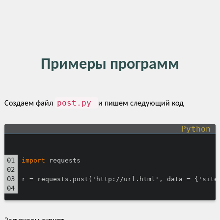
Примеры программ
post.py
Создаем файл
и пишем следующий код
import
 requests
r = requests.post('http://url.html', data = {'site