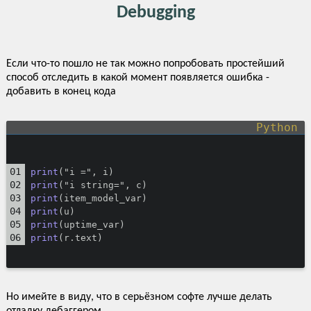
Debugging
Если что-то пошло не так можно попробовать простейший
способ отследить в какой момент появляется ошибка -
добавить в конец кода
print
("i =", i)
print
("i string=", c)
print
(item_model_var)
print
(u)
print
(uptime_var)
print
(r.text)
Но имейте в виду, что в серьёзном софте лучше делать