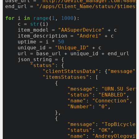
base_url
=
"http://device_manager.com:4880/
end_url
=
"/apps/Client_Name/status/$timest
for
i
in
range
(
1
,
1000
):
c
=
str
(i)
item_model
=
"AASuperDevice"
+
c
item_description
=
"Andrei"
+
c
uptime
=
i
*
50
unique_id
=
"Unique_ID"
+
c
url
=
base_url
+
unique_id
+
end_url
json_string
=
{
"status"
:
{
"clientStatusData"
:
{
"message"
:
"itemsStatuses"
:
[
{
"message"
:
"URN.SU Serv
"status"
:
"ENABLED"
,
"name"
:
"Connection"
,
"Number"
:
"0"
,
},
{
"message"
:
"TopBicycle.
"status"
:
"OK"
,
"name"
:
"AndreyOlegovih