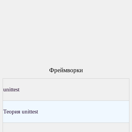
Фреймворки
unittest
Теория unittest