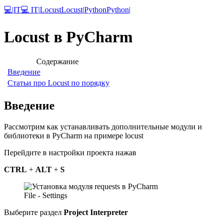
💻
|
IT
💻 IT
|
Locust
Locust
|
Python
Python
|
Locust в PyCharm
Содержание
Введение
Статьи про Locust по порядку
Введение
Рассмотрим как устанавливать дополнительные модули и
библиотеки в PyCharm на примере locust
Перейдите в настройки проекта нажав
CTRL
+
ALT
+
S
File - Settings
Выберите раздел
Project Interpreter